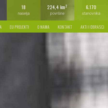
2
18
224,4 km
6.170
naselja
površine
stanovnika
A
EU PROJEKTI
O NAMA
KONTAKT
AKTI I OBRASCI