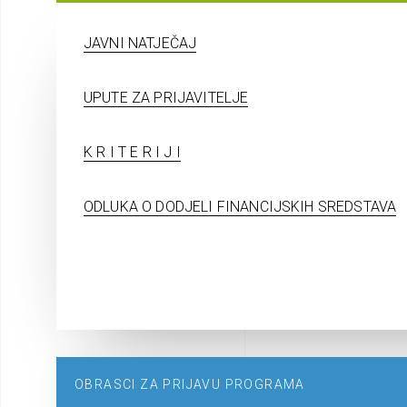
JAVNI NATJEČAJ
UPUTE ZA PRIJAVITELJE
K R I T E R I J I
ODLUKA O DODJELI FINANCIJSKIH SREDSTAVA
OBRASCI ZA PRIJAVU PROGRAMA