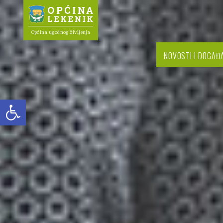
Općina ugodnog življenja
NOVOSTI I DOGAĐ
Open toolbar