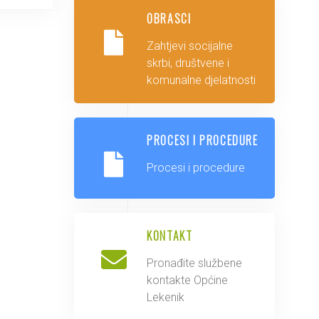
OBRASCI
Zahtjevi socijalne
skrbi, društvene i
komunalne djelatnosti
PROCESI I PROCEDURE
Procesi i procedure
KONTAKT
Pronađite službene
kontakte Općine
Lekenik