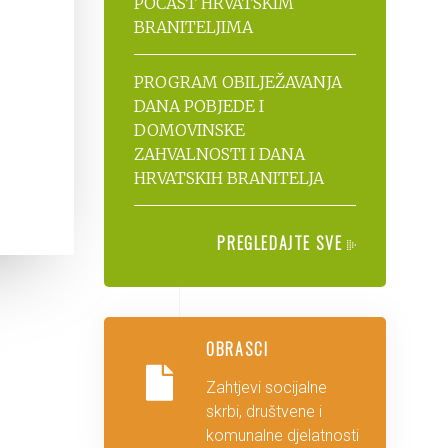
POČAST HRVATSKIM
BRANITELJIMA
PROGRAM OBILJEŽAVANJA
DANA POBJEDE I
DOMOVINSKE
ZAHVALNOSTI I DANA
HRVATSKIH BRANITELJA
PREGLEDAJTE SVE
OBRASCI
Zahtjevi socijalne
skrbi, društvene i
komunalne djelatnosti