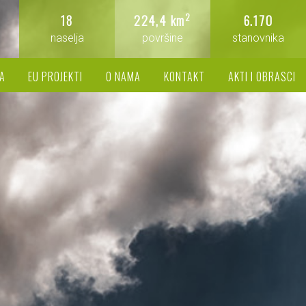
2
18
224,4 km
6.170
naselja
površine
stanovnika
A
EU PROJEKTI
O NAMA
KONTAKT
AKTI I OBRASCI