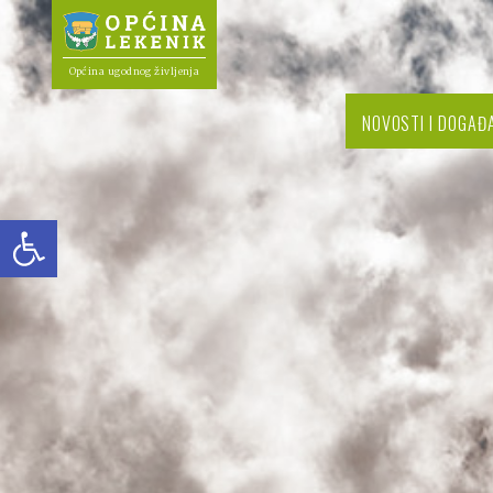
Općina ugodnog življenja
NOVOSTI I DOGAĐ
Open toolbar