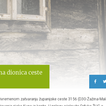
na dionica ceste
 privremenom zatvaranju županijske ceste 3156 (D30-Žažina-Ma