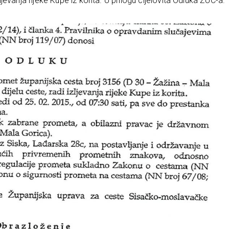
evanja rijeke Kupe iz korita. U prilogu cijelovita Odluka ŽUC-a.