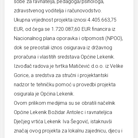
sobe za ravnatelja, pedagoga/psihologa,
zdravstvenog voditelja i računovodstvo.
Ukupna vrijednost projekta iznosi 4.405.663,75
EUR, od čega se 1.720.087,60 EUR financira iz
Nacionalnog plana oporavka i otpornosti (NPOO),
dok se preostali iznos osigurava iz državnog
proračuna i vlastitih sredstava Općine Lekenik.
Izvođač radova je tvrtka Matičević d.o.o. iz Velike
Gorice, a sredstva za stručni i projektantski
nadzor te tehničku pomoć u provedbi projekta
osigurala je Općina Lekenik.
Ovom prilikom medijima su se obratili načelnik
Općine Lekenik Božidar Antolec i ravnateljica
Dječjeg vrtića Lekenik Iva Šegović, istaknuvši
značaj ovog projekta za lokalnu zajednicu, djecu i