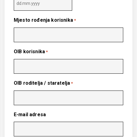
DD
dot
Mjesto rođenja korisnika
*
MM
dot
YYYY
OIB korisnika
*
OIB roditelja / staratelja
*
E-mail adresa