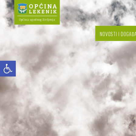
Općina ugodnog življenja
NOVOSTI I DOGAĐ
Open toolbar