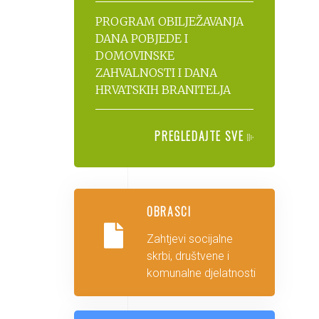
PROGRAM OBILJEŽAVANJA
DANA POBJEDE I
DOMOVINSKE
ZAHVALNOSTI I DANA
HRVATSKIH BRANITELJA
PREGLEDAJTE SVE
OBRASCI
Zahtjevi socijalne
skrbi, društvene i
komunalne djelatnosti