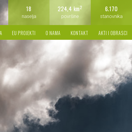
2
18
224,4 km
6.170
naselja
površine
stanovnika
A
EU PROJEKTI
O NAMA
KONTAKT
AKTI I OBRASCI