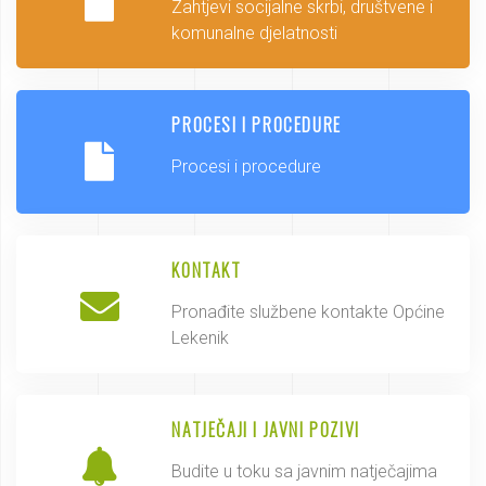
Zahtjevi socijalne skrbi, društvene i
komunalne djelatnosti
PROCESI I PROCEDURE
Procesi i procedure
KONTAKT
Pronađite službene kontakte Općine
Lekenik
NATJEČAJI I JAVNI POZIVI
Budite u toku sa javnim natječajima