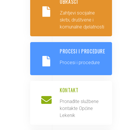
OBRASCI
Zahtjevi socijalne
skrbi, društvene i
komunalne djelatnosti
PROCESI I PROCEDURE
Procesi i procedure
KONTAKT
Pronađite službene
kontakte Općine
Lekenik