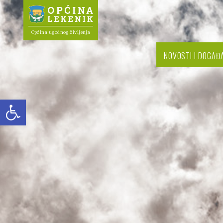
Općina ugodnog življenja
NOVOSTI I DOGAĐ
Open toolbar