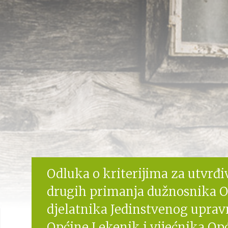
Odluka o kriterijima za utvrđiv
drugih primanja dužnosnika O
djelatnika Jedinstvenog uprav
Općine Lekenik i vijećnika Op