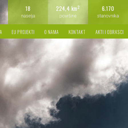
2
18
224,4 km
6.170
naselja
površine
stanovnika
A
EU PROJEKTI
O NAMA
KONTAKT
AKTI I OBRASCI