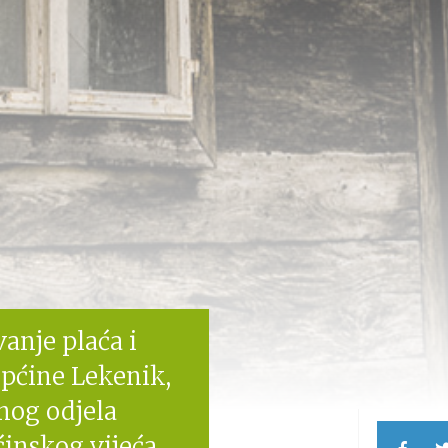
anje plaća i
pćine Lekenik,
nog odjela
ćinskog vijeća