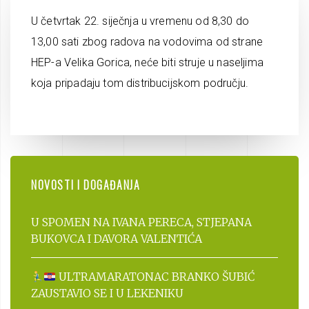
U četvrtak 22. siječnja u vremenu od 8,30 do
13,00 sati zbog radova na vodovima od strane
HEP-a Velika Gorica, neće biti struje u naseljima
koja pripadaju tom distribucijskom području.
NOVOSTI I DOGAĐANJA
U SPOMEN NA IVANA PERECA, STJEPANA
BUKOVCA I DAVORA VALENTIĆA
ULTRAMARATONAC BRANKO ŠUBIĆ
ZAUSTAVIO SE I U LEKENIKU