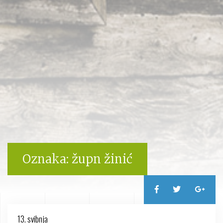
Oznaka:
župn žinić
13. svibnja