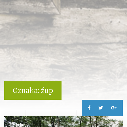
Oznaka:
žup
03. kolovoza