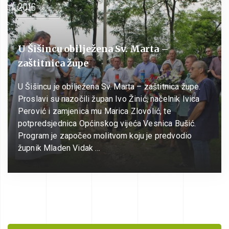
2016
U Šišincu obilježena Sv. Marta –
zaštitnica župe
U Šišincu je obilježena Sv. Marta – zaštitnica župe.
Proslavi su nazočili župan Ivo Žinić, načelnik Ivica
Perović i zamjenica mu Marica Zlovolić, te
potpredsjednica Općinskog vijeća Vesnica Bušić.
Program je započeo molitvom koju je predvodio
župnik Mladen Vidak …