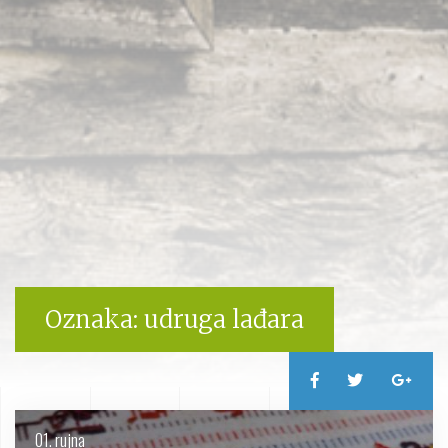
Oznaka:
udruga lađara
01. rujna