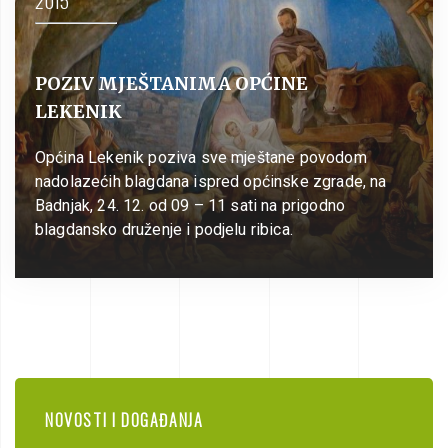
POZIV MJEŠTANIMA OPĆINE
LEKENIK
Općina Lekenik poziva sve mještane povodom
nadolazećih blagdana ispred općinske zgrade, na
Badnjak, 24. 12. od 09 – 11 sati na prigodno
blagdansko druženje i podjelu ribica.
NOVOSTI I DOGAĐANJA