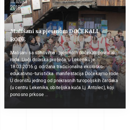
18. ožujka
2016
Mališani sa pjesmom DOČEKALI
RODE
Mališani sa stihovima i pjesmom dočekali povratak
roda Uoči dolaska proljeća, u Lekeniku je
18.03.2016.g. održana tradicionalna ekološko-
edukativno-turistička manifestacija Dočekajmo rode.
U dvorištu jednog od prekrasnih turopoljskih čardaka
(u centru Lekenika, obiteljska kuća Lj. Antolec), koji
ponosno prkose …