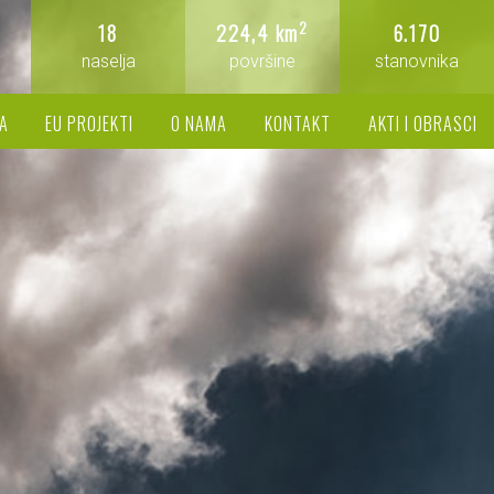
2
18
224,4 km
6.170
naselja
površine
stanovnika
A
EU PROJEKTI
O NAMA
KONTAKT
AKTI I OBRASCI