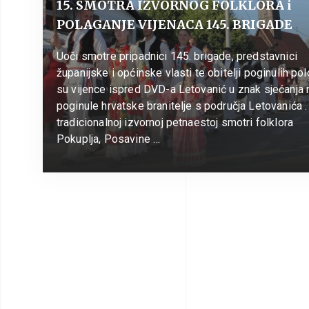
15. SMOTRA IZVORNOG FOLKLORA i
POLAGANJE VIJENACA 145. BRIGADE
Uoči smotre pripadnici 145. brigade, predstavnici
županijske i općinske vlasti te obitelji poginulih polo
su vijence ispred DVD-a Letovanić u znak sjećanja 
poginule hrvatske branitelje s područja Letovanića .
tradicionalnoj izvornoj petnaestoj smotri folklora
Pokuplja, Posavine …