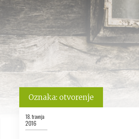
Oznaka:
otvorenje
18. travnja
2016