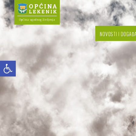
Općina ugodnog življenja
NOVOSTI I DOGAĐ
Open toolbar