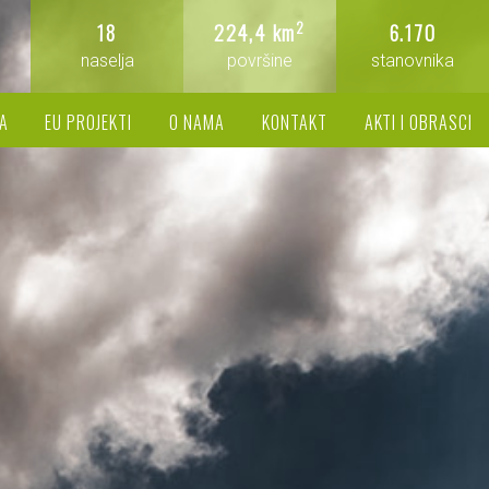
2
18
224,4 km
6.170
naselja
površine
stanovnika
A
EU PROJEKTI
O NAMA
KONTAKT
AKTI I OBRASCI