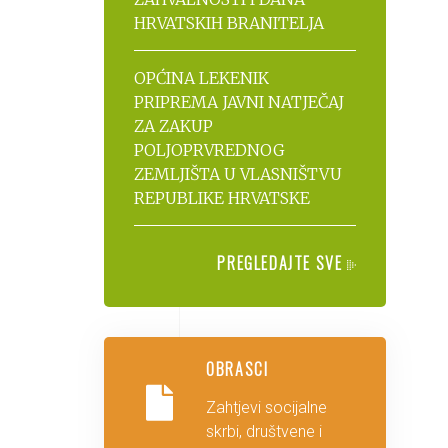
HRVATSKIH BRANITELJA
OPĆINA LEKENIK
PRIPREMA JAVNI NATJEČAJ
ZA ZAKUP
POLJOPRVREDNOG
ZEMLJIŠTA U VLASNIŠTVU
REPUBLIKE HRVATSKE
PREGLEDAJTE SVE
OBRASCI
Zahtjevi socijalne
skrbi, društvene i