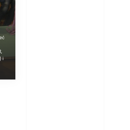
eć
6.“
,
 i