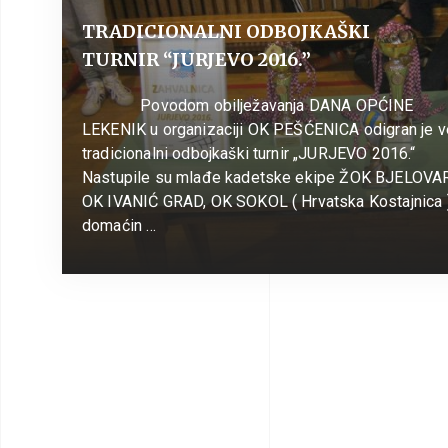
TRADICIONALNI ODBOJKAŠKI
TURNIR “JURJEVO 2016.”
Povodom obilježavanja DANA OPĆINE
LEKENIK u organizaciji OK PEŠĆENICA odigran je v
tradicionalni odbojkaški turnir „JURJEVO 201
Nastupile su mlađe kadetske ekipe ŽOK BJELOVAR
OK IVANIĆ GRAD, OK SOKOL ( Hrvatska Kostajnica )
domaćin …