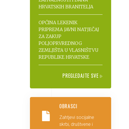
HRVATSKIH BRANITELJA
OPĆINA LEKENIK
PRIPREMA JAVNI NATJEČAJ
ZA ZAKUP
POLJOPRVREDNOG
ZEMLJIŠTA U VLASNIŠTVU
REPUBLIKE HRVATSKE
PREGLEDAJTE SVE
OBRASCI
Zahtjevi socijalne
skrbi, društvene i