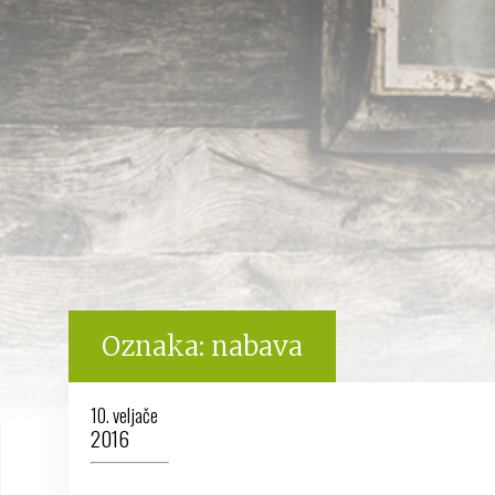
Oznaka:
nabava
10. veljače
2016