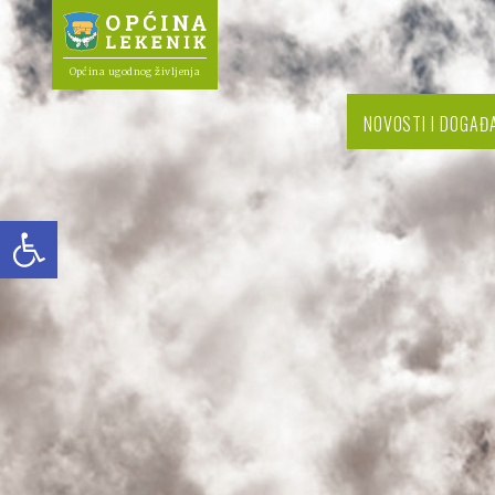
Općina ugodnog življenja
NOVOSTI I DOGAĐ
Open toolbar