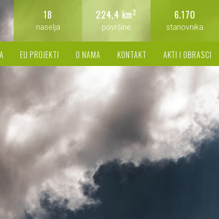
2
18
224,4 km
6.170
naselja
površine
stanovnika
A
EU PROJEKTI
O NAMA
KONTAKT
AKTI I OBRASCI