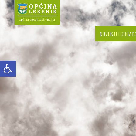
Općina ugodnog življenja
NOVOSTI I DOGAĐ
Open toolbar