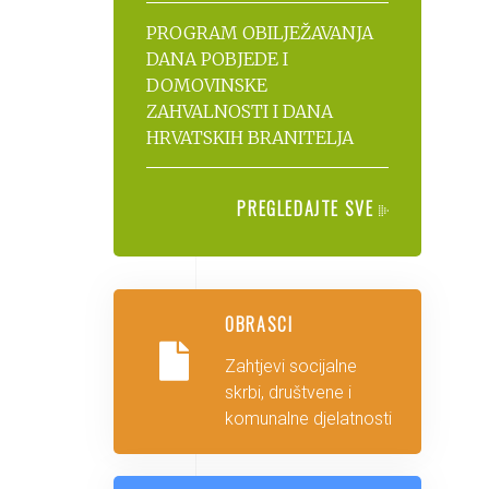
PROGRAM OBILJEŽAVANJA
DANA POBJEDE I
DOMOVINSKE
ZAHVALNOSTI I DANA
HRVATSKIH BRANITELJA
PREGLEDAJTE SVE
OBRASCI
Zahtjevi socijalne
skrbi, društvene i
komunalne djelatnosti