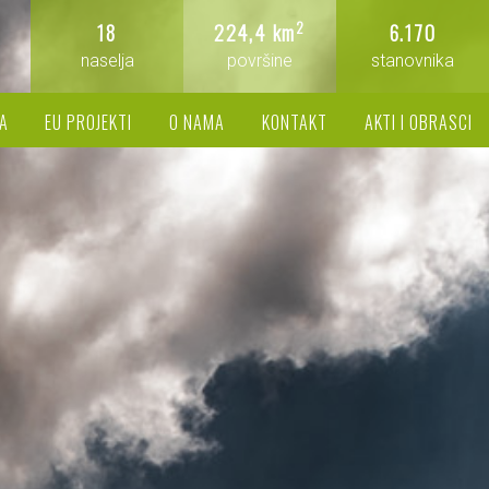
2
18
224,4 km
6.170
naselja
površine
stanovnika
A
EU PROJEKTI
O NAMA
KONTAKT
AKTI I OBRASCI