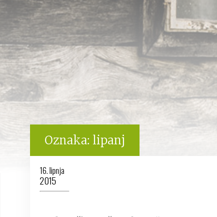
Oznaka:
lipanj
16. lipnja
2015