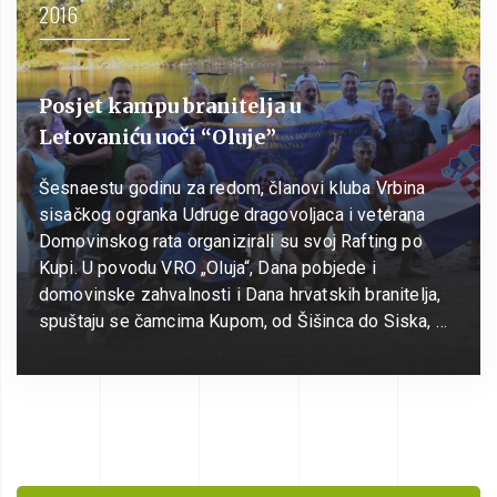
2016
Posjet kampu branitelja u
Letovaniću uoči “Oluje”
Šesnaestu godinu za redom, članovi kluba Vrbina
sisačkog ogranka Udruge dragovoljaca i veterana
Domovinskog rata organizirali su svoj Rafting po
Kupi. U povodu VRO „Oluja“, Dana pobjede i
domovinske zahvalnosti i Dana hrvatskih branitelja,
spuštaju se čamcima Kupom, od Šišinca do Siska, …