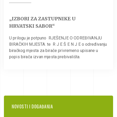
„IZBORI ZA ZASTUPNIKE U
HRVATSKI SABOR“
U prilogu je potpuno RJEŠENJE O ODREĐIVANJU
BIRAČKIH MJESTA. te R J E Š E N J E o određivanju
biračkog mjesta za birače privremeno upisane u
popis birača izvan mjesta prebivališta.
NOVOSTI I DOGAĐANJA