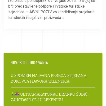
radionicu u ponedjeljak, 09. veljače 2015. na kojoj će
biti predstavljene potpore Hrvatske turističke
zajednice – JAVNI POZIV za kandidiranje projekata
turističkih inicijativa i proizvoda …
NOVOSTI I DOGAĐANJA
U SPOMEN NA IVANA PERECA, STJEPANA
BUKOVCA I DAVORA VALENTIĆA
ULTRAMARATONAC BRANKO ŠUBIĆ
ZAUSTAVIO SE I U LEKENIKU