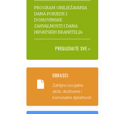
PROGRAM OBILJEŽAVANJA
DANA POBJEDE I
DOMOVINSKE
ZAHVALNOSTI I DANA
HRVATSKIH BRANITELJA
PREGLEDAJTE SVE
OBRASCI
Zahtjevi socijalne
skrbi, društvene i
komunalne djelatnosti