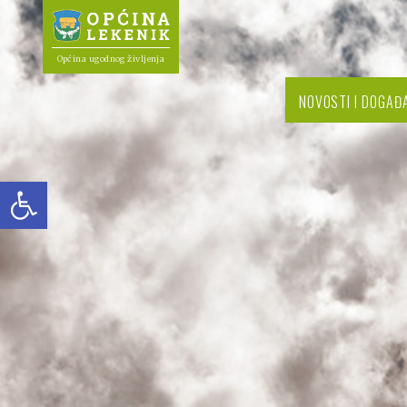
Općina ugodnog življenja
NOVOSTI I DOGAĐ
Open toolbar