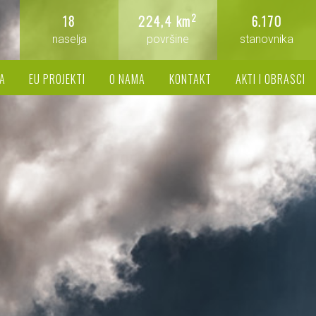
2
18
224,4 km
6.170
naselja
površine
stanovnika
A
EU PROJEKTI
O NAMA
KONTAKT
AKTI I OBRASCI