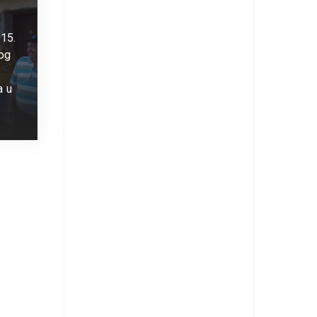
015.
og
a u