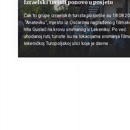
Izraelski turisti ponovo u posjetu
Čak tri grupe izraelskih turista posjetile su 18.08.2
“Anatevku”, mjesto iz Oscarima nagrađenog filmsk
hita Guslač na krovu snimanog u Lekeniku. Po već
uhodanoj ruti, turiste su na lokacijama snimanja film
lekeničkoj Turopoljskoj ulici koja je davne …