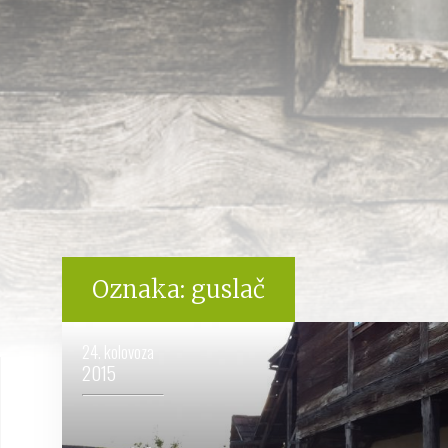
Oznaka:
guslač
24. kolovoza
2015