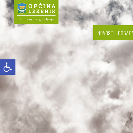
Općina ugodnog življenja
NOVOSTI I DOGAĐ
Open toolbar