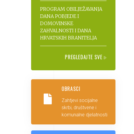
PROGRAM OBILJEŽAVANJA
DANA POBJEDE I
DOMOVINSKE
ZAHVALNOSTI I DANA
HRVATSKIH BRANITELJA
PREGLEDAJTE SVE
OBRASCI
Zahtjevi socijalne
skrbi, društvene i
komunalne djelatnosti