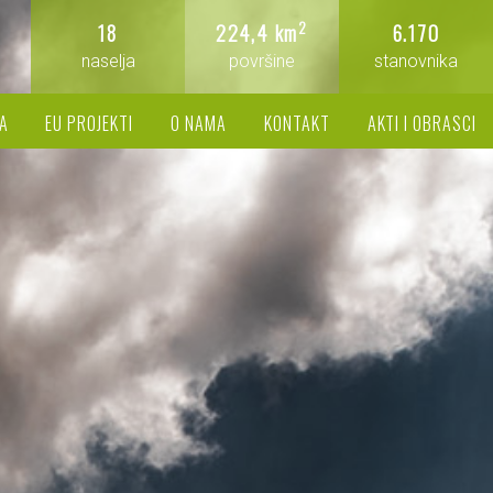
2
18
224,4 km
6.170
naselja
površine
stanovnika
A
EU PROJEKTI
O NAMA
KONTAKT
AKTI I OBRASCI