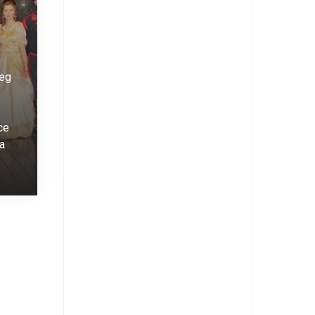
jeg
ce
la