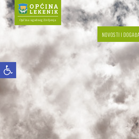
Općina ugodnog življenja
NOVOSTI I DOGAĐ
Open toolbar