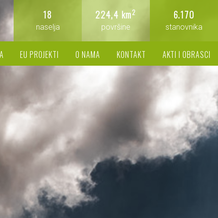
2
18
224,4 km
6.170
naselja
površine
stanovnika
A
EU PROJEKTI
O NAMA
KONTAKT
AKTI I OBRASCI