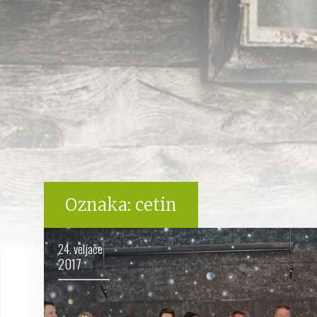
Oznaka:
cetin
24. veljače
2017