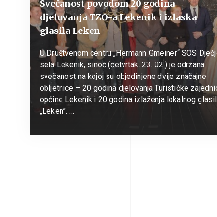
Svečanost povodom 20 godina
djelovanja TZO-a Lekenik i izlaska
glasila Leken
U Društvenom centru „Hermann Gmeiner“ SOS Dječ
sela Lekenik, sinoć (četvrtak, 23. 02.) je održana
svečanost na kojoj su objedinjene dvije značajne
obljetnice – 20 godina djelovanja Turističke zajedni
općine Lekenik i 20 godina izlaženja lokalnog glasi
„Leken”. …