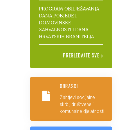
PROGRAM OBILJEŽAVANJA
DANA POBJEDE I
DOMOVINSKE
ZAHVALNOSTI I DANA
HRVATSKIH BRANITELJA
PREGLEDAJTE SVE
OBRASCI
Zahtjevi socijalne
skrbi, društvene i
komunalne djelatnosti