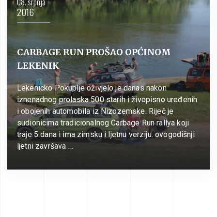
08. srpnja
2016
CARBAGE RUN PROŠAO OPĆINOM
LEKENIK
Lekenicko Pokuplje oživjelo je danas nakon
iznenadnog prolaska 500 starih i živopisno uređenih
i obojenih automobila iz Nizozemske. Riječ je
sudionicima tradicionalnog Carbage Run rallya koji
traje 5 dana i ima zimsku i ljetnu verziju. ovogodišnji
ljetni završava …