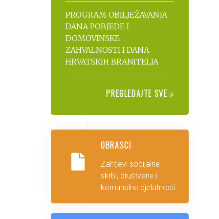
PROGRAM OBILJEŽAVANJA
DANA POBJEDE I
DOMOVINSKE
ZAHVALNOSTI I DANA
HRVATSKIH BRANITELJA
PREGLEDAJTE SVE
OBRASCI
Zahtjevi socijalne
skrbi, društvene i
komunalne djelatnosti