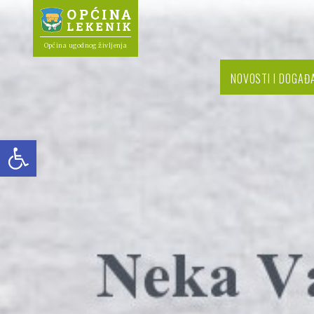
Općina ugodnog življenja
NOVOSTI I DOGAĐ
Open toolbar