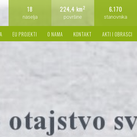
2
18
224,4 km
6.170
naselja
površine
stanovnika
A
EU PROJEKTI
O NAMA
KONTAKT
AKTI I OBRASCI