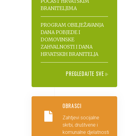
POČAST HRVATSKIM
BRANITELJIMA
PROGRAM OBILJEŽAVANJA
DANA POBJEDE I
DOMOVINSKE
ZAHVALNOSTI I DANA
HRVATSKIH BRANITELJA
PREGLEDAJTE SVE
OBRASCI
Zahtjevi socijalne
skrbi, društvene i
komunalne djelatnosti