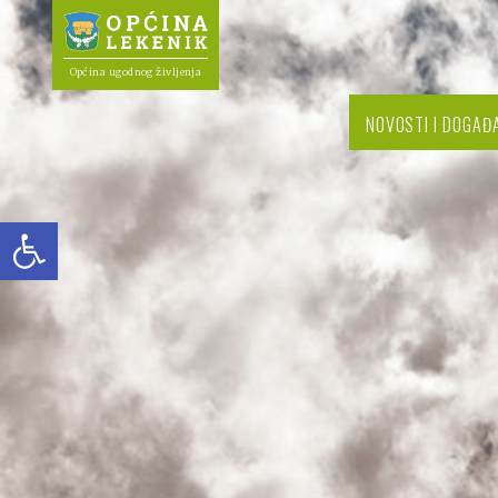
Općina ugodnog življenja
NOVOSTI I DOGAĐ
Open toolbar