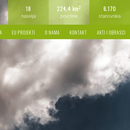
2
18
224,4 km
6.170
naselja
površine
stanovnika
A
EU PROJEKTI
O NAMA
KONTAKT
AKTI I OBRASCI