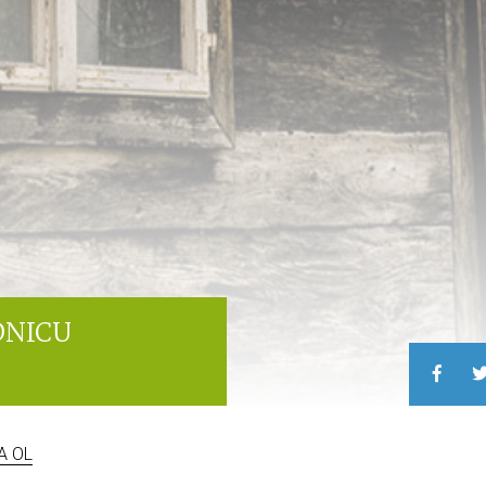
EDNICU
A OL