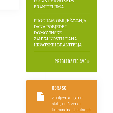
POČAST HRVATSKIM
BRANITELJIMA
PROGRAM OBILJEŽAVANJA
DANA POBJEDE I
DOMOVINSKE
ZAHVALNOSTI I DANA
HRVATSKIH BRANITELJA
PREGLEDAJTE SVE
OBRASCI
Zahtjevi socijalne
skrbi, društvene i
komunalne djelatnosti