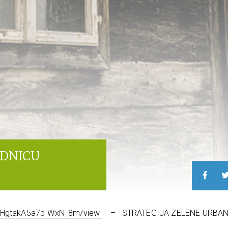
JEDNICU
VThVHgtakA5a7p-WxN_8m/view
– STRATEGIJA ZELENE URBA