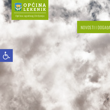
Općina ugodnog življenja
NOVOSTI I DOGAĐ
Open toolbar