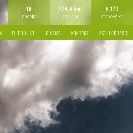
2
18
224,4 km
6.170
naselja
površine
stanovnika
A
EU PROJEKTI
O NAMA
KONTAKT
AKTI I OBRASCI