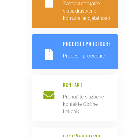
Zahtjevi socijalne
skrbi, društvene i
komunalne djelatnosti
PROCESI I PROCEDURE
Procesi i procedure
KONTAKT
Pronađite službene
kontakte Općine
Lekenik