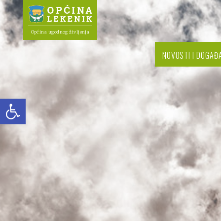
Općina ugodnog življenja
NOVOSTI I DOGAĐ
Open toolbar