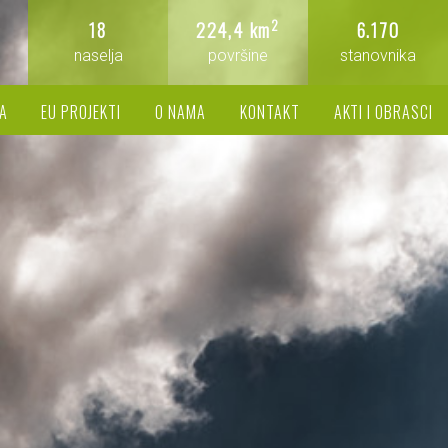
2
18
224,4 km
6.170
naselja
površine
stanovnika
A
EU PROJEKTI
O NAMA
KONTAKT
AKTI I OBRASCI