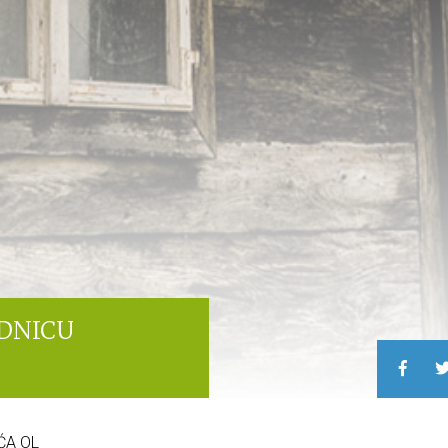
EDNICU
ĆA OL