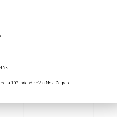
a
kenik
terana 102. brigade HV-a Novi Zagreb