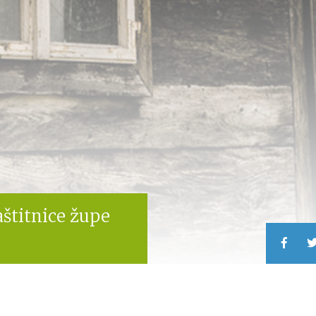
aštitnice župe