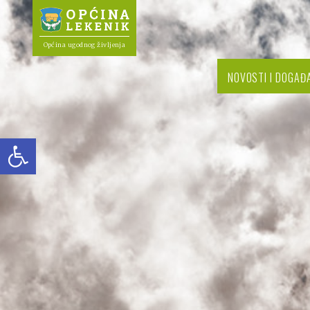
Općina ugodnog življenja
NOVOSTI I DOGAĐ
Open toolbar