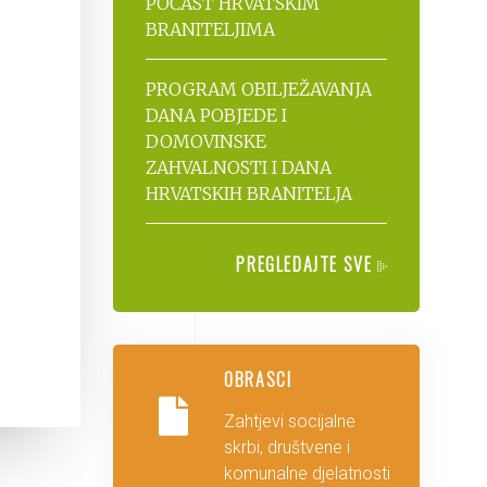
POČAST HRVATSKIM
BRANITELJIMA
PROGRAM OBILJEŽAVANJA
DANA POBJEDE I
DOMOVINSKE
ZAHVALNOSTI I DANA
HRVATSKIH BRANITELJA
PREGLEDAJTE SVE
OBRASCI
Zahtjevi socijalne
skrbi, društvene i
komunalne djelatnosti