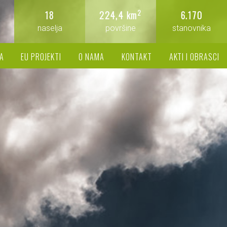
2
18
224,4 km
6.170
naselja
površine
stanovnika
A
EU PROJEKTI
O NAMA
KONTAKT
AKTI I OBRASCI