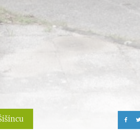
Šišincu