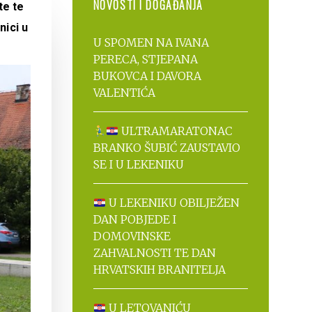
NOVOSTI I DOGAĐANJA
te te
nici u
U SPOMEN NA IVANA
PERECA, STJEPANA
BUKOVCA I DAVORA
VALENTIĆA
ULTRAMARATONAC
BRANKO ŠUBIĆ ZAUSTAVIO
SE I U LEKENIKU
U LEKENIKU OBILJEŽEN
DAN POBJEDE I
DOMOVINSKE
ZAHVALNOSTI TE DAN
HRVATSKIH BRANITELJA
U LETOVANIĆU