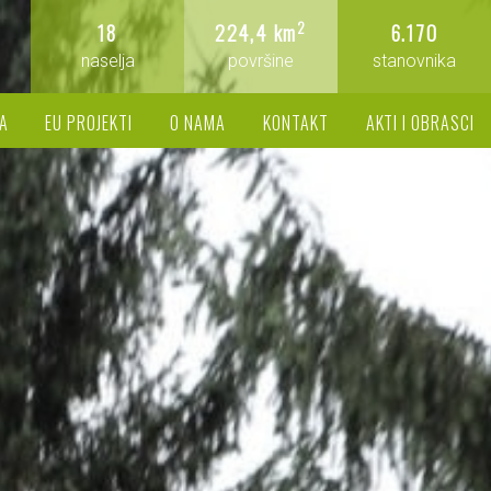
2
18
224,4 km
6.170
naselja
površine
stanovnika
A
EU PROJEKTI
O NAMA
KONTAKT
AKTI I OBRASCI