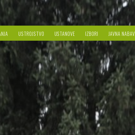
ANJA
USTROJSTVO
USTANOVE
IZBORI
JAVNA NABAV