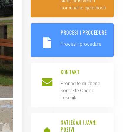
skrbi, društvene i
komunalne djelatnosti
PROCESI I PROCEDURE
Procesi i procedure
KONTAKT
Pronađite službene
kontakte Općine
Lekenik
NATJEČAJI I JAVNI
POZIVI