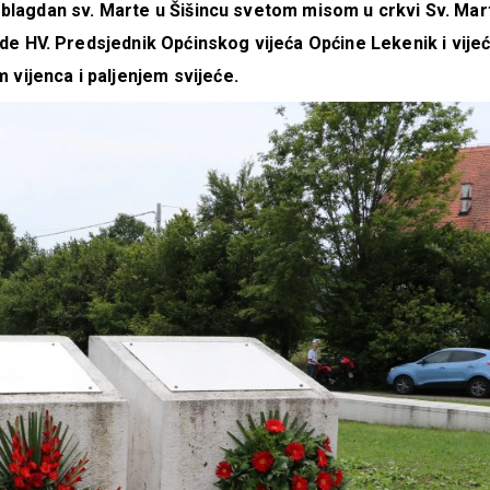
je blagdan sv. Marte u Šišincu svetom misom u crkvi Sv. Mar
e HV. Predsjednik Općinskog vijeća Općine Lekenik i vijeć
 vijenca i paljenjem svijeće.