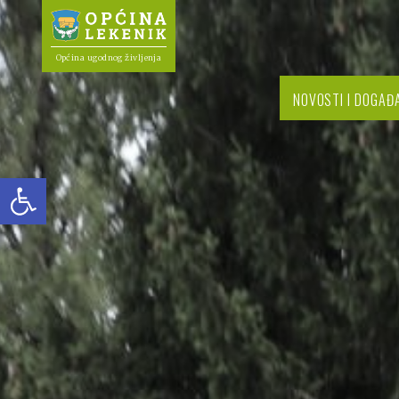
Općina ugodnog življenja
NOVOSTI I DOGAĐ
Open toolbar