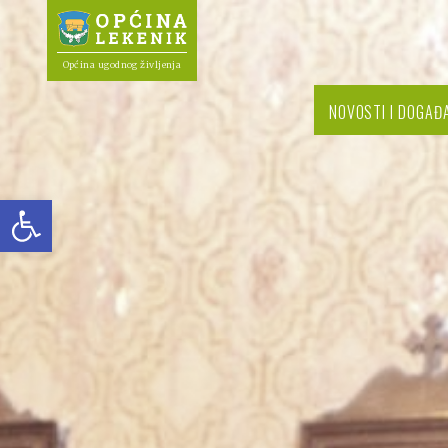
Općina ugodnog življenja
NOVOSTI I DOGAĐ
Open toolbar