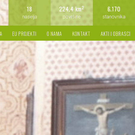
2
18
224,4 km
6.170
naselja
površine
stanovnika
A
EU PROJEKTI
O NAMA
KONTAKT
AKTI I OBRASCI