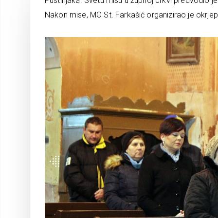
Pustinjaka. Svetu misu u župnoj crkvi predvodio je
Nakon mise, MO St. Farkašić organizirao je okrj