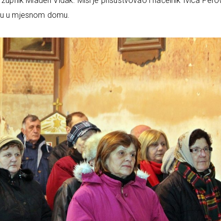
 župnik Mladen Vidak. Misi je prisustvovao i načelnik Ivica Perov
epu u mjesnom domu.