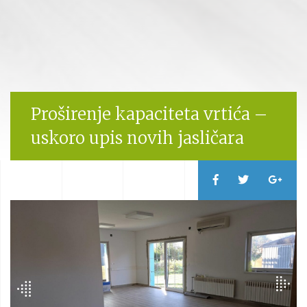
Proširenje kapaciteta vrtića –
uskoro upis novih jasličara