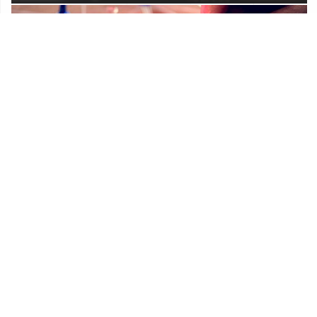
Prostorni plan Općine Lekenik
Udruge