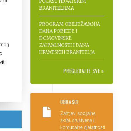
kojih
POČAST HRVATSKIM
BRANITELJIMA
PROGRAM OBILJEŽAVANJA
DANA POBJEDE I
DOMOVINSKE
ltnog
ZAHVALNOSTI I DANA
HRVATSKIH BRANITELJA
do
iti
PREGLEDAJTE SVE
OBRASCI
Zahtjevi socijalne
skrbi, društvene i
komunalne djelatnosti