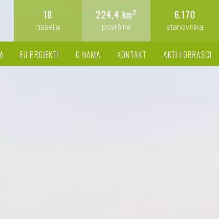
2
18
224,4 km
6.170
naselja
površine
stanovnika
A
EU PROJEKTI
O NAMA
KONTAKT
AKTI I OBRASCI