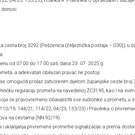
22; 04/23; 133/23), i članka 4. Pravilnika o opravdanim slučaje
 donosi:
 cesta broj 3292 (Pešćenica (željeznička postaja – D30)), u du
a.
enu od 07:00 do 17:00 sati, dana 23. 07. 2025.g.
ometa, a adekvatan obilazan pravac ne postoji.
a se omogućiti prolaz zatvorenim dijelom županijske ceste broj
ehničku regulaciju prometa na navedenoj ŽC3195, kao i na svim
 koja će pravovremeno obavijestiti sve sudionike u prometu, u
0/19; 144/21; 114/22; 04/23; 133/23) i Pravilnika o privreme
adova na cestama (NN 92/19).
 i uklanjanja privremene prometne signalizacije a prema dostav