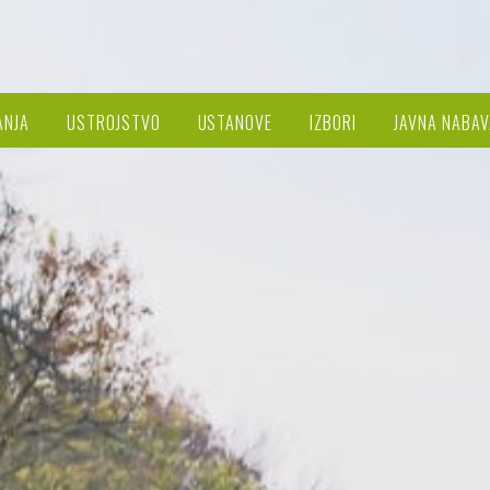
ANJA
USTROJSTVO
USTANOVE
IZBORI
JAVNA NABAV