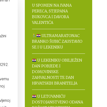
vima i
U SPOMEN NA IVANA
PERECA, STJEPANA
BUKOVCA I DAVORA
VALENTIĆA
ULTRAMARATONAC
žini
BRANKO ŠUBIĆ ZAUSTAVIO
SE I U LEKENIKU
U LEKENIKU OBILJEŽEN
 3292.
DAN POBJEDE I
DOMOVINSKE
ZAHVALNOSTI TE DAN
 svemu
HRVATSKIH BRANITELJA
noj
U LETOVANIĆU
ljenoj
DOSTOJANSTVENO ODANA