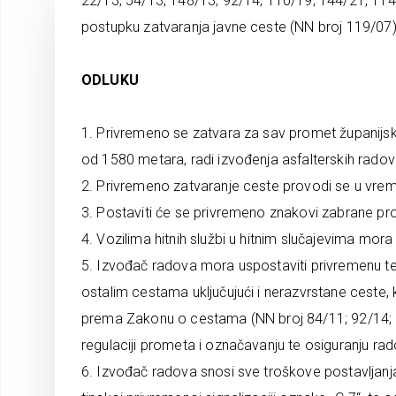
22/13; 54/13; 148/13; 92/14; 110/19; 144/21, 114/
postupku zatvaranja javne ceste (NN broj 119/07)
ODLUKU
1. Privremeno se zatvara za sav promet županijska
od 1580 metara, radi izvođenja asfalterskih radov
2. Privremeno zatvaranje ceste provodi se u vrem
3. Postaviti će se privremeno znakovi zabrane pr
4. Vozilima hitnih službi u hitnim slučajevima mor
5. Izvođač radova mora uspostaviti privremenu t
ostalim cestama uključujući i nerazvrstane ceste,
prema Zakonu o cestama (NN broj 84/11; 92/14; 11
regulaciji prometa i označavanju te osiguranju r
6. Izvođač radova snosi sve troškove postavljanja