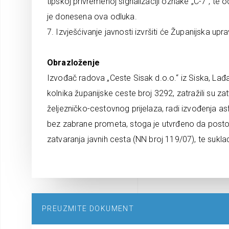
tipskoj privremenoj signalizaciji oznake „C-7“, te 
je donesena ova odluka.
7. Izvješćivanje javnosti izvršiti će Županijska up
Obrazloženje
Izvođač radova „Ceste Sisak d.o.o.“ iz Siska, La
kolnika županijske ceste broj 3292, zatražili su 
željezničko-cestovnog prijelaza, radi izvođenja a
bez zabrane prometa, stoga je utvrđeno da postoje 
zatvaranja javnih cesta (NN broj 119/07), te suklad
PREUZMITE DOKUMENT