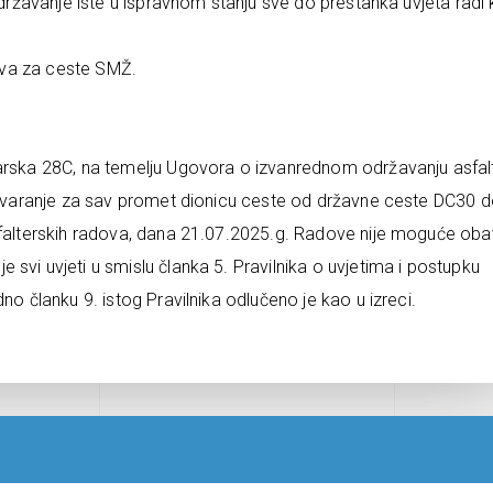
održavanje iste u ispravnom stanju sve do prestanka uvjeta radi 
rava za ceste SMŽ.
đarska 28C, na temelju Ugovora o izvanrednom održavanju asfa
zatvaranje za sav promet dionicu ceste od državne ceste DC30 
sfalterskih radova, dana 21.07.2025.g. Radove nije moguće obav
svi uvjeti u smislu članka 5. Pravilnika o uvjetima i postupku
no članku 9. istog Pravilnika odlučeno je kao u izreci.