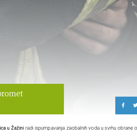
 promet
ica u Žažini
radi ispumpavanja zaobalnih voda u svrhu obrane 