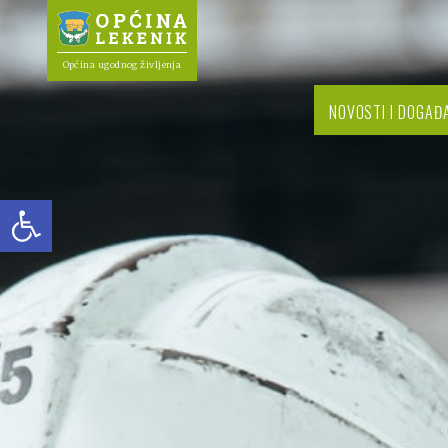
Općina ugodnog življenja
NOVOSTI I DOGAĐ
Open toolbar