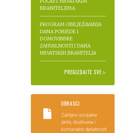
POČAST HRVATSKIM
BRANITELJIMA
PROGRAM OBILJEŽAVANJA
DANA POBJEDE I
DOMOVINSKE
ZAHVALNOSTI I DANA
HRVATSKIH BRANITELJA
PREGLEDAJTE SVE
OBRASCI
Zahtjevi socijalne
skrbi, društvene i
komunalne djelatnosti