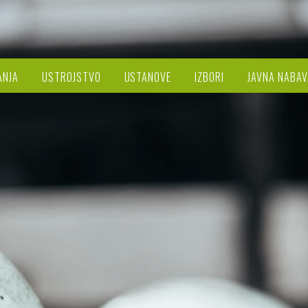
ANJA
USTROJSTVO
USTANOVE
IZBORI
JAVNA NABAV