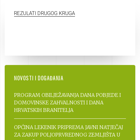
REZULATI DRUGOG KRUGA
NOVOSTI I DOGAĐANJA
PROGRAM OBILJEŽAVANJA DANA POBJEDE I
DOMOVINSKE ZAHVALNOSTI I DANA
HRVATSKIH BRANITELJA
OPĆINA LEKENIK PRIPREMA JAVNI NATJEČAJ
ZA ZAKUP POLJOPRVREDNOG ZEMLJIŠTA U