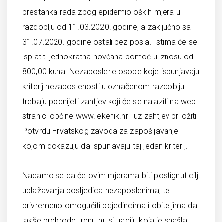
prestanka rada zbog epidemioloških mjera u
razdoblju od 11.03.2020. godine, a zaključno sa
31.07.2020. godine ostali bez posla. Istima će se
isplatiti jednokratna novčana pomoć u iznosu od
800,00 kuna. Nezaposlene osobe koje ispunjavaju
kriterij nezaposlenosti u označenom razdoblju
trebaju podnijeti zahtjev koji će se nalaziti na web
stranici općine
www.lekenik.hr
i uz zahtjev priložiti
Potvrdu Hrvatskog zavoda za zapošljavanje
kojom dokazuju da ispunjavaju taj jedan kriterij.
Nadamo se da će ovim mjerama biti postignut cilj
ublažavanja posljedica nezaposlenima, te
privremeno omogućiti pojedincima i obiteljima da
lakše prebrode trenutnu situaciju koja je snašla