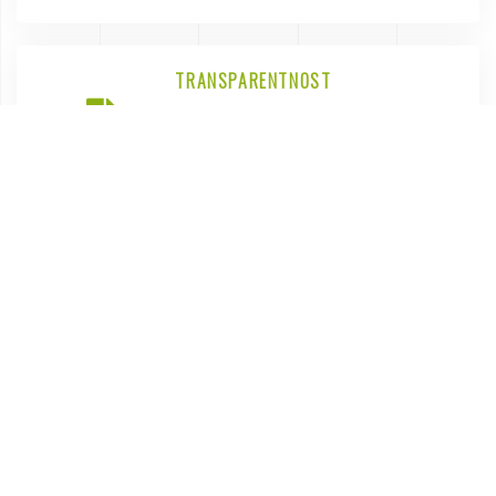
TRANSPARENTNOST
Isplate iz proračuna Općine Lekenik