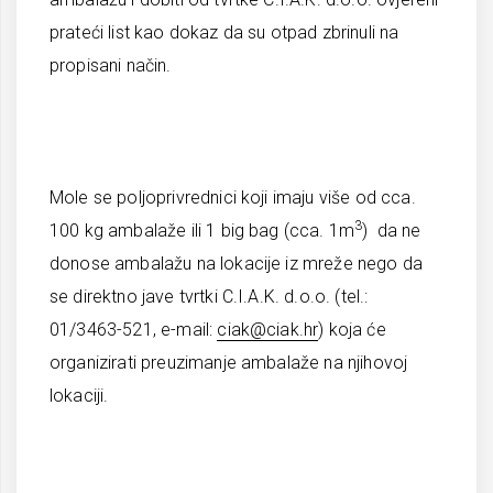
prateći list kao dokaz da su otpad zbrinuli na
propisani način.
Mole se poljoprivrednici koji imaju više od cca.
3
100 kg ambalaže ili 1 big bag (cca. 1m
) da ne
donose ambalažu na lokacije iz mreže nego da
se direktno jave tvrtki C.I.A.K. d.o.o. (tel.:
01/3463-521, e-mail:
ciak@ciak.hr
) koja će
organizirati preuzimanje ambalaže na njihovoj
lokaciji.