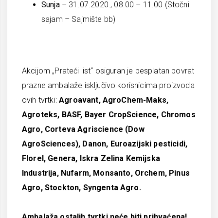
Sunja
– 31.07.2020., 08.00 – 11.00 (Stočni
sajam – Sajmište bb)
Akcijom „Prateći list“ osiguran je besplatan povrat
prazne ambalaže isključivo korisnicima proizvoda
ovih tvrtki:
Agroavant, AgroChem-Maks,
Agroteks, BASF, Bayer CropScience, Chromos
Agro, Corteva Agriscience (Dow
AgroSciences), Danon,
Euroazijski pesticidi,
Florel, Genera,
Iskra Zelina Kemijska
Industrija
,
Nufarm
, Monsanto,
Orchem, Pinus
Agro, Stockton, Syngenta Agro
.
Ambalaža ostalih tvrtki neće biti prihvaćena!