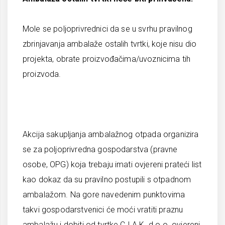
Mole se poljoprivrednici da se u svrhu pravilnog
zbrinjavanja ambalaže ostalih tvrtki, koje nisu dio
projekta, obrate proizvođačima/uvoznicima tih
proizvoda.
Akcija sakupljanja ambalažnog otpada organizira
se za poljoprivredna gospodarstva (pravne
osobe, OPG) koja trebaju imati ovjereni prateći list
kao dokaz da su pravilno postupili s otpadnom
ambalažom. Na gore navedenim punktovima
takvi gospodarstvenici će moći vratiti praznu
ambalažu i dobiti od tvrtke C.I.A.K. d.o.o. ovjereni