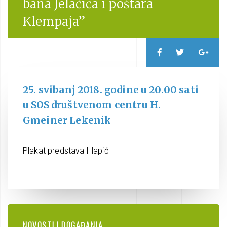
bana Jelačića i poštara
Klempaja”
25. svibanj 2018. godine u 20.00 sati
u SOS društvenom centru H.
Gmeiner Lekenik
Plakat predstava Hlapić
NOVOSTI I DOGAĐANJA