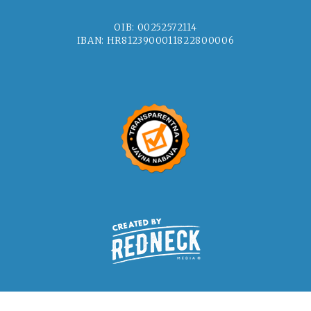
OIB: 00252572114
IBAN: HR8123900011822800006