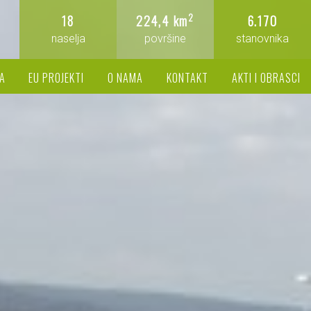
2
18
224,4 km
6.170
naselja
površine
stanovnika
A
EU PROJEKTI
O NAMA
KONTAKT
AKTI I OBRASCI