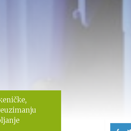
keničke,
preuzimanju
ljanje