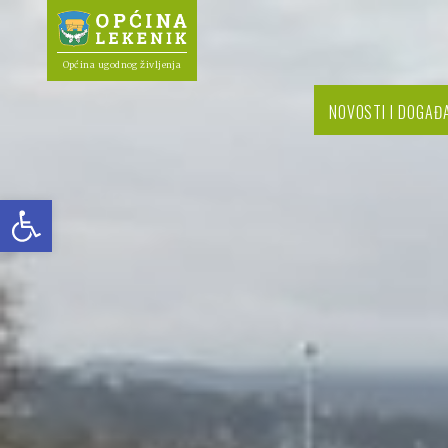
Općina ugodnog življenja
NOVOSTI I DOGAĐ
Open toolbar