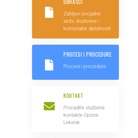
OBRASCI
Zahtjevi socijalne
skrbi, društvene i
komunalne djelatnosti
PROCESI I PROCEDURE
Procesi i procedure
KONTAKT
Pronađite službene
kontakte Općine
Lekenik