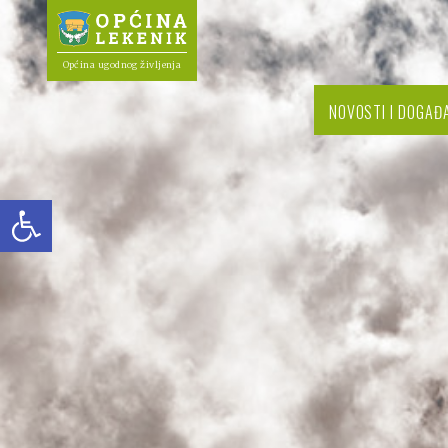
Općina ugodnog življenja
NOVOSTI I DOGAĐ
Open toolbar