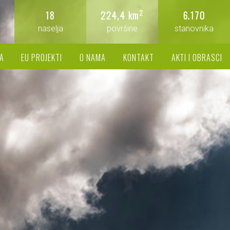
2
18
224,4 km
6.170
naselja
površine
stanovnika
A
EU PROJEKTI
O NAMA
KONTAKT
AKTI I OBRASCI