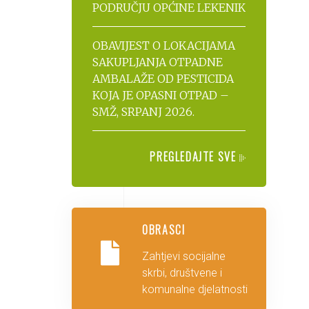
PODRUČJU OPĆINE LEKENIK
OBAVIJEST O LOKACIJAMA
SAKUPLJANJA OTPADNE
AMBALAŽE OD PESTICIDA
KOJA JE OPASNI OTPAD –
SMŽ, SRPANJ 2026.
PREGLEDAJTE SVE
OBRASCI
Zahtjevi socijalne
skrbi, društvene i
komunalne djelatnosti