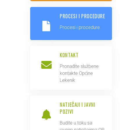
PROCESI I PROCEDURE
Procesi i procedure
KONTAKT
Pronađite službene
kontakte Općine
Lekenik
NATJEČAJI I JAVNI
POZIVI
Budite u toku sa
javnim natječajima OP