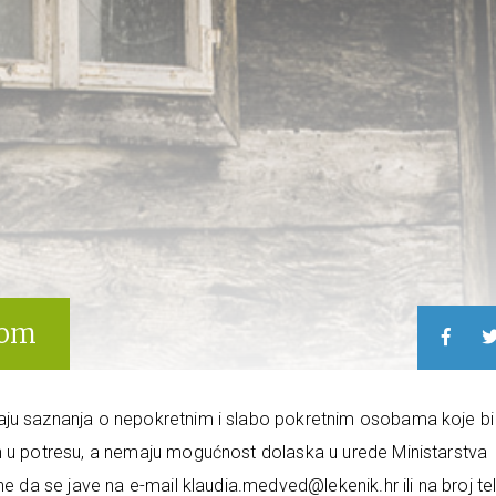
vom
aju saznanja o nepokretnim i slabo pokretnim osobama koje bi
h u potresu, a nemaju mogućnost dolaska u urede Ministarstva
ine da se jave na e-mail
klaudia.medved@lekenik.hr
ili na broj t