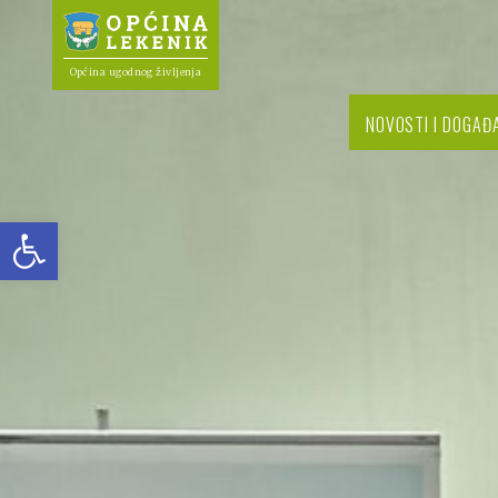
Općina ugodnog življenja
NOVOSTI I DOGAĐ
Open toolbar