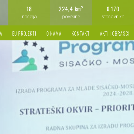
2
18
224,4 km
6.170
naselja
površine
stanovnika
A
EU PROJEKTI
O NAMA
KONTAKT
AKTI I OBRASCI