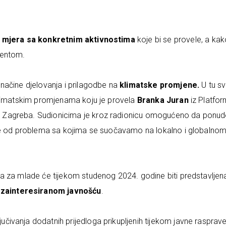
mjera sa konkretnim aktivnostima
koje bi se provele, a kak
umentom.
načine djelovanja i prilagodbe na
klimatske promjene.
U tu sv
klimatskim promjenama koju je provela
Branka Juran
iz Platfo
 Zagreba. Sudionicima je kroz radionicu omogućeno da ponud
eke od problema sa kojima se suočavamo na lokalno i globalno
a za mlade će tijekom studenog 2024. godine biti predstavljen
 zainteresiranom javnošću
.
učivanja dodatnih prijedloga prikupljenih tijekom javne rasprave