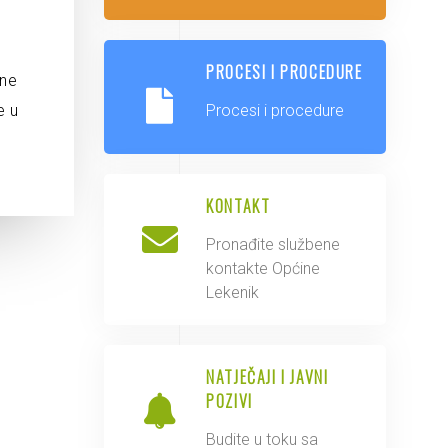
PROCESI I PROCEDURE
čne
e u
Procesi i procedure
KONTAKT
Pronađite službene
kontakte Općine
Lekenik
NATJEČAJI I JAVNI
POZIVI
Budite u toku sa