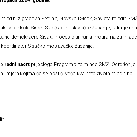
istopada 2024. godine.
 mladih iz gradova Petrinja, Novska i Sisak, Savjeta mladih SMŽ
Strukovne škole Sisak, Sisačko-moslavačke županije, Udruge mla
okalne demokracije Sisak. Proces planiranja Programa za mlad
i koordinator Sisačko-moslavačke županije.
je
radni nacrt
prijedloga Programa za mlade SMŽ. Određen je
jeva i mjera kojima će se postići veća kvaliteta života mladih na
ih