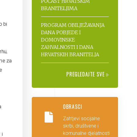
POČAST HRVATSKIM
BRANITELJIMA
o bi
PROGRAM OBILJEŽAVANJA
DANA POBJEDE I
DOMOVINSKE
ZAHVALNOSTI I DANA
rhu,
HRVATSKIH BRANITELJA
rme za
e
PREGLEDAJTE SVE
m
OBRASCI
a
Zahtjevi socijalne
skrbi, društvene i
komunalne djelatnosti
 i