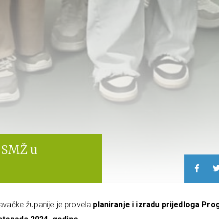
e SMŽ u
vačke županije je provela
planiranje i izradu prijedloga Pr