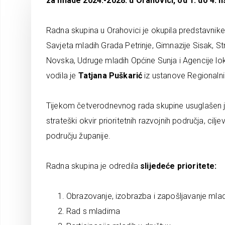
za mlade 2024.-2028. u Orahovici, od 1. do 4. l
Radna skupina u Orahovici je okupila predstavnike
Savjeta mladih Grada Petrinje, Gimnazije Sisak, 
Novska, Udruge mladih Općine Sunja i Agencije l
vodila je
Tatjana Puškarić
iz ustanove Regionaln
Tijekom četverodnevnog rada skupine usuglašen 
strateški okvir prioritetnih razvojnih područja, cil
području županije.
Radna skupina je odredila
slijedeće prioritete:
Obrazovanje, izobrazba i zapošljavanje mlad
Rad s mladima