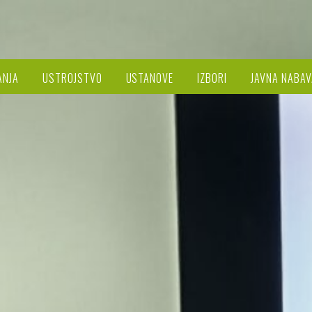
ANJA
USTROJSTVO
USTANOVE
IZBORI
JAVNA NABAV