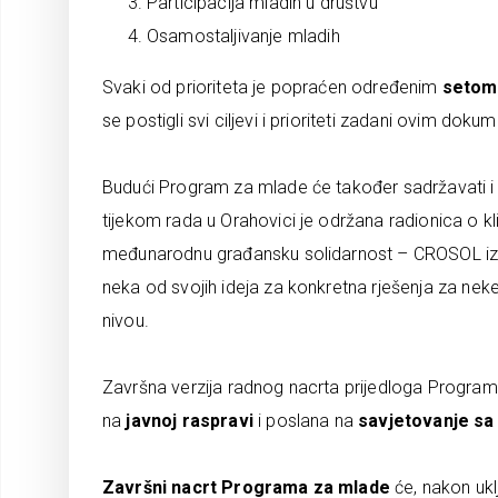
Participacija mladih u društvu
Osamostaljivanje mladih
Svaki od prioriteta je popraćen određenim
setom 
se postigli svi ciljevi i prioriteti zadani ovim dok
Budući Program za mlade će također sadržavati i 
tijekom rada u Orahovici je održana radionica o 
međunarodnu građansku solidarnost – CROSOL iz
neka od svojih ideja za konkretna rješenja za n
nivou.
Završna verzija radnog nacrta prijedloga Program
na
javnoj raspravi
i poslana na
savjetovanje sa
Završni nacrt Programa za mlade
će, nakon uklj