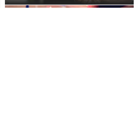
Prostorni plan Općine Lekenik
Udruge