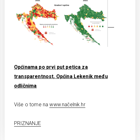
Općinama po prvi put petica za
transparentnost, Općina Lekenik među
odličnima
Više o tome na
www.načelnik.hr
PRIZNANJE