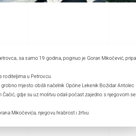
etrovca, sa samo 19 godina, poginuo je Goran Mikočević, prip
s roditeljima u Petrovcu.
 grobno mjesto obišli načelnik Općine Lekenik Božidar Antolec 
n Čačić, gdje su uz molitvu odali počast zajedno s njegovom s
na Mikočevića, njegovu hrabrost i žrtvu.