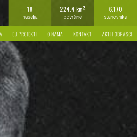
2
18
224,4 km
6.170
naselja
površine
stanovnika
A
EU PROJEKTI
O NAMA
KONTAKT
AKTI I OBRASCI