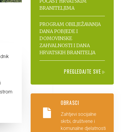
POČAST HRVATSKIM
BRANITELJIMA
PROGRAM OBILJEŽAVANJA
DANA POBJEDE I
DOMOVINSKE
ZAHVALNOSTI I DANA
HRVATSKIH BRANITELJA
adnik
PREGLEDAJTE SVE
i
estrom
OBRASCI
Zahtjevi socijalne
skrbi, društvene i
komunalne djelatnosti