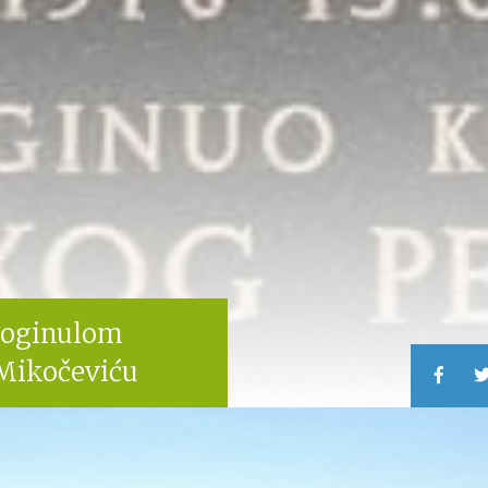
poginulom
Mikočeviću