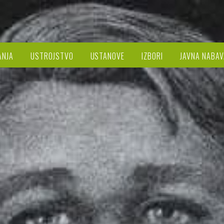
ANJA
USTROJSTVO
USTANOVE
IZBORI
JAVNA NABAV