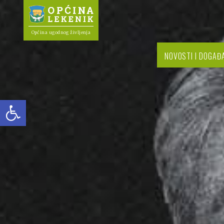
Općina ugodnog življenja
NOVOSTI I DOGAĐ
Open toolbar