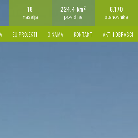
2
18
224,4 km
6.170
naselja
površine
stanovnika
A
EU PROJEKTI
O NAMA
KONTAKT
AKTI I OBRASCI