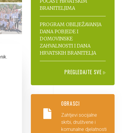
POČAST HRVATSKIM
BRANITELJIMA
PROGRAM OBILJEŽAVANJA
DANA POBJEDE I
DOMOVINSKE
ZAHVALNOSTI I DANA
HRVATSKIH BRANITELJA
nik.
PREGLEDAJTE SVE
OBRASCI
Zahtjevi socijalne
skrbi, društvene i
komunalne djelatnosti