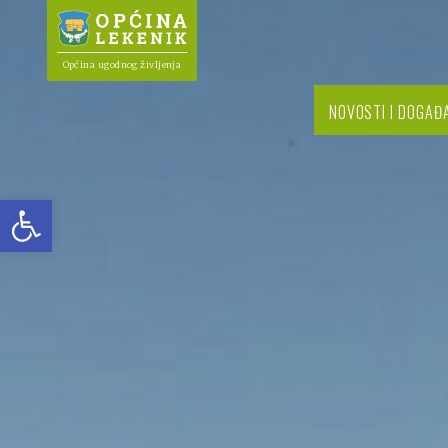
Općina ugodnog življenja
NOVOSTI I DOGAĐ
Open toolbar