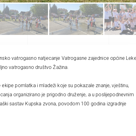
pćinsko vatrogasno natjecanje Vatrogasne zajednice općine Leke
ljno vatrogasno društvo Žažina.
e ekipe pomlatka i mladeži koje su pokazale znanje, vještinu,
ecanja organizirano je prigodno druženje, a u poslijepodnevnim
raški sastav Kupska zvona, povodom 100 godina izgradnje