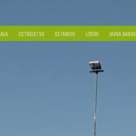
ANJA
USTROJSTVO
USTANOVE
IZBORI
JAVNA NABAV