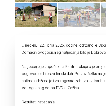
U nedjelju, 22. lipnja 2025. godine, održano je O
Domaćin ovogodišnjeg natjecanja bilo je Dobrovo
Natjecanje je započelo u 9 sati, a okupilo je brojn
odgovornost i pravi timski duh. Po završetku natj
satima održana je i vatrogasna zabava uz tambu
Vatrogasnog doma DVD-a Žažina.
Rezultati natjecanja: