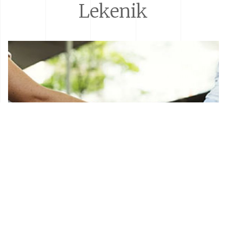
Lekenik
Donacije i sponzorstva
Prostorni plan Općine Lekenik