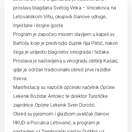
proslavu blagdana Svetog Vinka – Vincekova, na
Letovanskom Vrhu, okupivši članove udruge,
mještane i brojne goste.
Program je započeo misnim slavljem u kapeli sv.
Bartola, koje je predvodio župnik Ilija Piličić, nakon
čega je uslijedio blagoslov vinograda i težaka.
Proslava je nastavljena u vinogradu obitelji Kasaić,
gdje je održan tradicionalni obred prve rezidbe
trseva.
Manifestaciji su nazočili općinski načelnik Općine
Lekenik Božidar Antolec te direktor Turističke
zajednice Općine Lekenik Sven Dorotić.
Obred su pjesmom i glazbom uveličali članovi
HKUD-a Poculica Letovanić, a program je
nastavljen uz Tamburaški sastav DurMol, uz