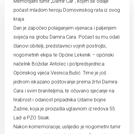
Memorijalni turnir „Damir Car“, kojim se odaje
počast mladom heroju Domovinskog rata iz ovog
kraja.
Dan je započeo polaganjem vijenaca i paljenjem
svijeća na grobu Damira Cara. Počast su mu odali
članovi obitelji, predstavnici vojnih postrojbi,
nogometnih ekipa te Općine Lekenik – općinski
načelnik Božidar Antolec i potpredsjednica
Općinskog vijeća Vesnica Bušić. Time je još
jednom iskazano poštovanje prema žrtvi Damira
Cara i svim braniteljima, te očuvano sjećanje na
hrabrost i odanost pripadnika Udarne bojne
Žažine, koja je proizašla uglavnom iz redova 55.
Lad-a PZO Sisak.
Nakon komemoracije, uslijedio je nogometni turnir