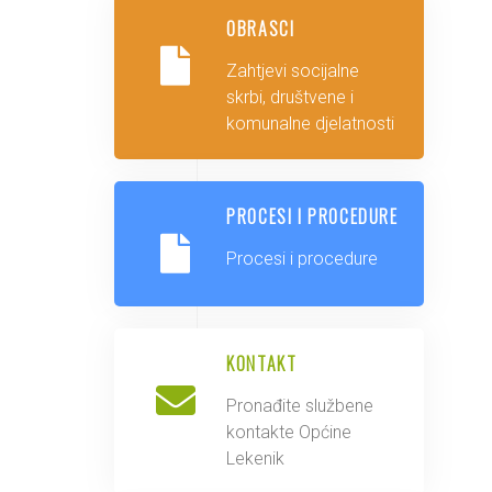
OBRASCI
Zahtjevi socijalne
skrbi, društvene i
komunalne djelatnosti
PROCESI I PROCEDURE
Procesi i procedure
KONTAKT
Pronađite službene
kontakte Općine
Lekenik