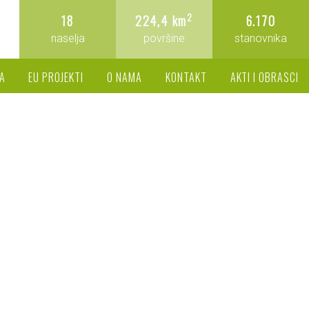
2
18
224,4 km
6.170
naselja
površine
stanovnika
A
EU PROJEKTI
O NAMA
KONTAKT
AKTI I OBRASCI