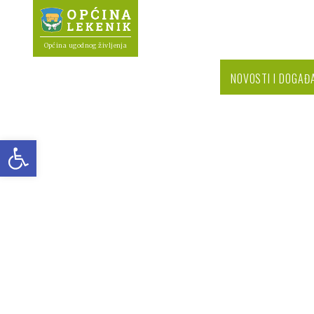
Općina ugodnog življenja
NOVOSTI I DOGAĐ
Open toolbar